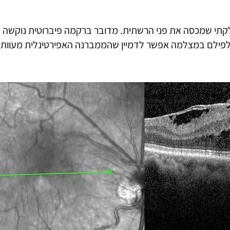
לקתי שמכסה את פני הרשתית. מדובר ברקמה פיברוטית נוקשה 
פילם במצלמה אפשר לדמיין שהממברנה האפירטינלית מעוותת