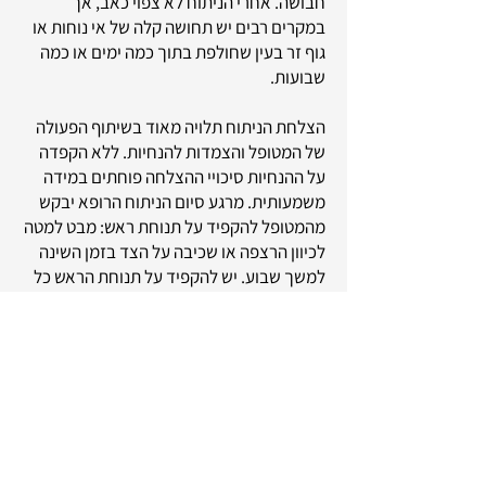
חבושה. אחרי הניתוח לא צפוי כאב, אך
במקרים רבים יש תחושה קלה של אי נוחות או
גוף זר בעין שחולפת בתוך כמה ימים או כמה
שבועות.
הצלחת הניתוח תלויה מאוד בשיתוף הפעולה
של המטופל והצמדות להנחיות. ללא הקפדה
על ההנחיות סיכויי ההצלחה פוחתים במידה
משמעותית. מרגע סיום הניתוח הרופא יבקש
מהמטופל להקפיד על תנוחת ראש: מבט למטה
לכיוון הרצפה או שכיבה על הצד בזמן השינה
למשך שבוע. יש להקפיד על תנוחת הראש כל
הזמן למעט הפסקות של דקות בודדות בכל
שעה. מדובר על הגבלה לא קלה ויש להיערך
לכך מראש. הגז הרפואי מתנדף מהעין מעצמו
בתוך כחודש. במשך זמן זה חל איסור מוחלט
לטוס ולנסוע למקומות גבוהים או נמוכים
(למשל נסיעה ממישור החוף לירושלים או לים
המלח). חובה לידע את הצוות הרפואי אם יש
צורך בניתוח בזמן שהעין מלאה בגז רפואי.